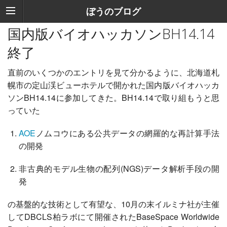
ぼうのブログ
国内版バイオハッカソンBH14.14
終了
直前のいくつかのエントリを見て分かるように、北海道札
幌市の定山渓ビューホテルで開かれた国内版バイオハッカ
ソンBH14.14に参加してきた。BH14.14で取り組もうと思
っていた
AOE
ノムコウにある公共データの網羅的な再計算手法
の開発
非古典的モデル生物の配列(NGS)データ解析手段の開
発
の基盤的な技術として有望な、10月の末イルミナ社が主催
してDBCLS柏ラボにて開催されたBaseSpace Worldwide