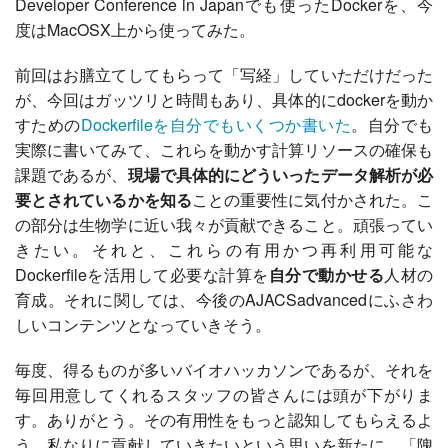
Developer Conference in Japanでも使ったDockerを、今
度はMacOSX上から使ってみた。
前回はお膳立てしてもらって「写経」していただけだった
が、今回はガッツリと時間もあり、具体的にdockerを動か
すための
Dockerfileを自分でもいくつか書いた
。自分でも
実際に書いてみて、これらを動かす計算リソースの確保も
課題であるが、
現場で具体的にどういったデータ解析が必
要とされているかを知る
ことの重要性に気付かされた。こ
の部分は生物学に近い我々が貢献できること。頑張ってい
きたい。それと、これらの有用かつ再利用可能な
Dockerfileを活用して必要な計算を
自分で動かせる
人材の
育成。それに関しては、今後のAJACSadvancedにふさわ
しいコンテンツとなっていきそう。
毎度、得るものが多いバイオハッカソンであるが、それを
毎回用意してくれるスタッフの皆さんには頭が下がりま
す。ありがとう。その有用性をもっと認知してもらえるよ
う、私なりに貢献していきたいという思いを新たに。「隗