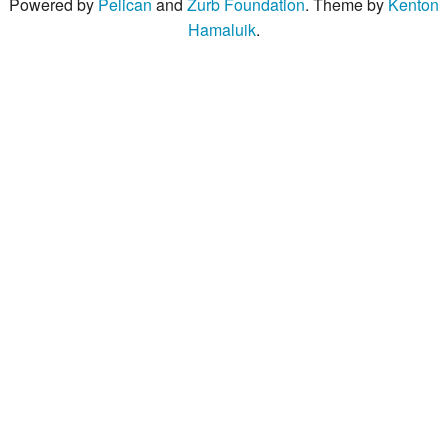
Powered by
Pelican
and
Zurb Foundation
. Theme by
Kenton
Hamaluik
.