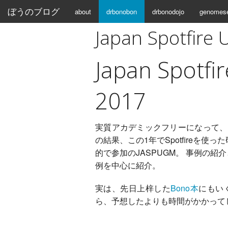
ぼうのブログ
about
drbonobon
drbonodojo
genomes
Japan Spotfire
Japan Spotfi
2017
実質アカデミックフリーになって、
の結果、この1年でSpotfireを
的で参加のJASPUGM。 事例の紹
例を中心に紹介。
実は、先日上梓した
Bono本
にもいく
ら、予想したよりも時間がかかって