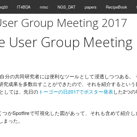
eq20
IT4BDA
misc
NGS_DAT
papers
RecipeBook
 User Group Meeting 2017
re User Group Meeting
自分の共同研究者には便利なツールとして浸透しつつある。 
使った研究成果を多数出すことができたので、それを紹介するという
介としては、先日の
トーゴーの日2017でポスター発表
した2つの
つかSpotfireで可視化した図があって、それも含めて紹介し
しまった。