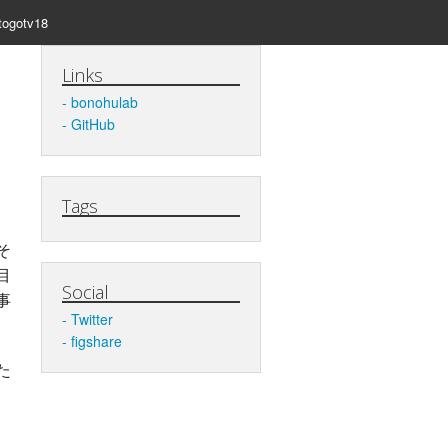
togotv18
Links
bonohulab
GitHub
Tags
そ
目
Social
事
Twitter
figshare
た