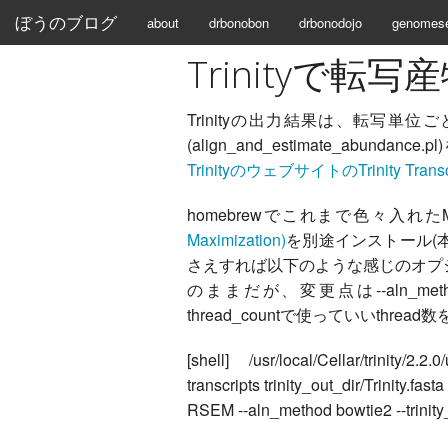
ぼうのブログ
about
drbonobon
drbonodojo
genomes
Trinityで転
Trinityの出力結果は、転写単
(align_and_estimate_ab
TrinityのウェブサイトのTrinity Transcrip
homebrewでこれまで色々入れたMa
Maximization)
を別途インストール(本家
さえすれば以下のような感じのオプ
のままだが、変更点は--aln_met
thread_countで使っていいthr
[shell] /usr/local/Cellar/trinity/2
transcripts trinity_out_dir/Trinity.fas
RSEM --aln_method bowtie2 --trinity_