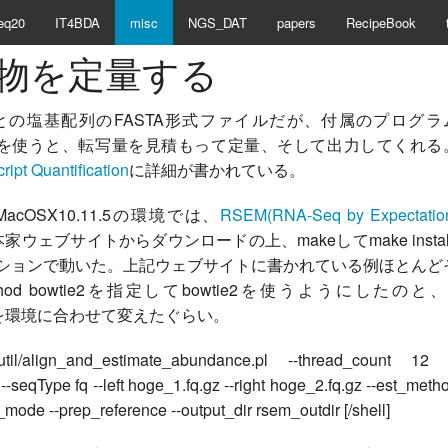
eq20
IT4BDA
misc
NGS_DAT
papers
RecipeBook
写産物を定量する
位ごとの塩基配列のFASTA形式ファイルだが、付属のプログラ
undance.pl)を使うと、転写量を見積もって定量、そして出力してくれる
t Quantification
に詳細が書かれている。
cOSX10.11.5の環境では、
RSEM(RNA-Seq by Expectatio
ウェブサイトからダウンロードの上、makeしてmake install
ションで動いた。上記ウェブサイトに書かれている例ほとんど
hod bowtie2を指定してbowtie2を使うようにしたのと、-
ead数を環境に合わせて変えたぐらい。
.2.0/util/align_and_estimate_abundance.pl --thread_count 12 
ta --seqType fq --left hoge_1.fq.gz --right hoge_2.fq.gz --est_meth
mode --prep_reference --output_dir rsem_outdir [/shell]