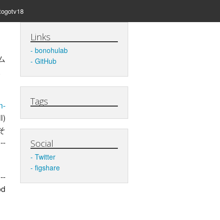
togotv18
Links
bonohulab
ム
GitHub
。
Tags
n-
)
そ
-
Social
Twitter
figshare
--
od