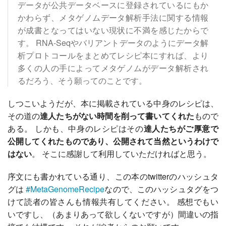
データが公共データベースに登録されているにもか
かわらず、メタゲノムデータ解析手法に関する情報
が成書となってはいない現状に不満を感じたからで
す。 RNA-Seqやバリアントデータのようにデータ解
析プロトコールをまとめてレシピ本にすれば、より
多くの人の手によってメタゲノムがデータ解析され
るだろう、そう願ってのことです。
しつこいようだが、本に掲載されている中身のレシピは、
その道の
達人たちがない時間を削って書いてくれた
もので
ある。 しかも、中身のレシピはその
達人たちがご厚意で
公開してくれたものであり、公開されて当然というわけで
はない
。 そこに感謝して利用していただければと思う。
序文にも書かれている通り、この本のtwitterのハッシュタ
グは
#MetaGenomeRecipe
なので、このハッシュタグをつ
けて読者の皆さんも情報共有してください。 感想でもい
いですし、（あまりあって欲しくないですが）間違いの指